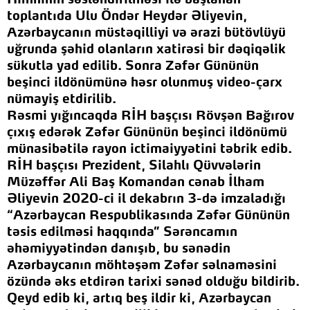
toplantıda Ulu Öndər Heydər Əliyevin,
Azərbaycanın müstəqilliyi və ərazi bütövlüyü
uğrunda şəhid olanların xatirəsi bir dəqiqəlik
sükutla yad edilib. Sonra Zəfər Gününün
beşinci ildönümünə həsr olunmuş video-çarx
nümayiş etdirilib.
Rəsmi yığıncaqda RİH başçısı Rövşən Bağırov
çıxış edərək Zəfər Gününün beşinci ildönümü
münasibətilə rayon ictimaiyyətini təbrik edib.
RİH başçısı Prezident, Silahlı Qüvvələrin
Müzəffər Ali Baş Komandan cənab İlham
Əliyevin 2020-ci il dekabrın 3-də imzaladığı
“Azərbaycan Respublikasında Zəfər Gününün
təsis edilməsi haqqında” Sərəncamın
əhəmiyyətindən danışıb, bu sənədin
Azərbaycanın möhtəşəm Zəfər səlnaməsini
özündə əks etdirən tarixi sənəd olduğu bildirib.
Qeyd edib ki, artıq beş ildir ki, Azərbaycan