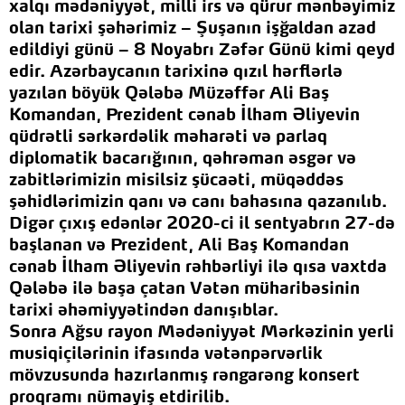
xalqı mədəniyyət, milli irs və qürur mənbəyimiz
olan tarixi şəhərimiz – Şuşanın işğaldan azad
edildiyi günü – 8 Noyabrı Zəfər Günü kimi qeyd
edir. Azərbaycanın tarixinə qızıl hərflərlə
yazılan böyük Qələbə Müzəffər Ali Baş
Komandan, Prezident cənab İlham Əliyevin
qüdrətli sərkərdəlik məharəti və parlaq
diplomatik bacarığının, qəhrəman əsgər və
zabitlərimizin misilsiz şücaəti, müqəddəs
şəhidlərimizin qanı və canı bahasına qazanılıb.
Digər çıxış edənlər 2020-ci il sentyabrın 27-də
başlanan və Prezident, Ali Baş Komandan
cənab İlham Əliyevin rəhbərliyi ilə qısa vaxtda
Qələbə ilə başa çatan Vətən müharibəsinin
tarixi əhəmiyyətindən danışıblar.
Sonra Ağsu rayon Mədəniyyət Mərkəzinin yerli
musiqiçilərinin ifasında vətənpərvərlik
mövzusunda hazırlanmış rəngarəng konsert
proqramı nümayiş etdirilib.