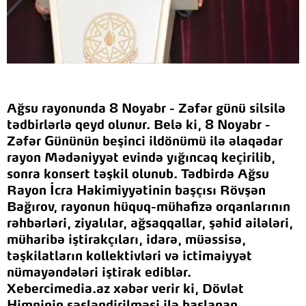
Ağsu rayonunda 8 Noyabr - Zəfər günü silsilə
tədbirlərlə qeyd olunur. Belə ki, 8 Noyabr -
Zəfər Gününün beşinci ildönümü ilə əlaqədar
rayon Mədəniyyət evində yığıncaq keçirilib,
sonra konsert təşkil olunub. Tədbirdə Ağsu
Rayon İcra Hakimiyyətinin başçısı Rövşən
Bağırov, rayonun hüquq-mühafizə orqanlarının
rəhbərləri, ziyalılar, ağsaqqallar, şəhid ailələri,
müharibə iştirakçıları, idarə, müəssisə,
təşkilatların kollektivləri və ictimaiyyət
nümayəndələri iştirak ediblər.
Xebercimedia.az xəbər verir ki, Dövlət
Himninin səsləndirilməsi ilə başlanan