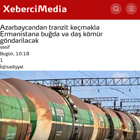
XeberciMedia
Azərbaycandan tranzit keçməklə
Ermənistana buğda və daş kömür
göndəriləcək
vasif
Bugün, 10:18
1
İqtisadiyyat