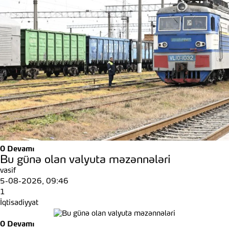
0
Devamı
Bu günə olan valyuta məzənnələri
vasif
5-08-2026, 09:46
1
İqtisadiyyat
0
Devamı