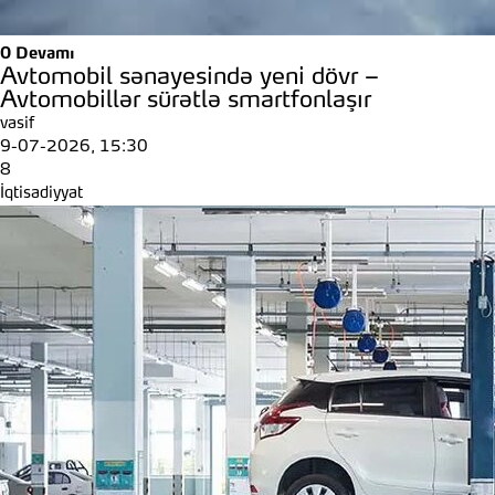
0
Devamı
Avtomobil sənayesində yeni dövr –
Avtomobillər sürətlə smartfonlaşır
vasif
9-07-2026, 15:30
8
İqtisadiyyat