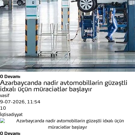
0
Devamı
Azərbaycanda nadir avtomobillərin güzəştli
idxalı üçün müraciətlər başlayır
vasif
9-07-2026, 11:54
10
İqtisadiyyat
0
Devamı