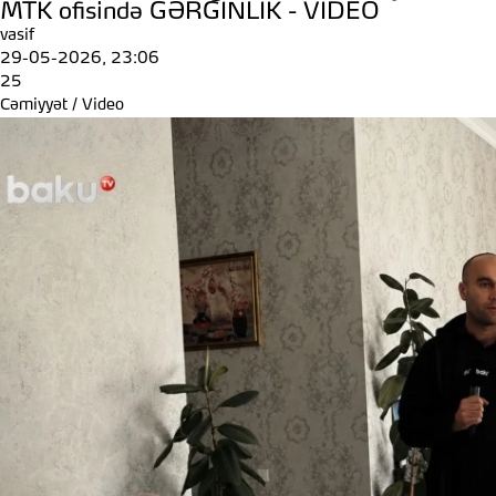
MTK ofisində GƏRGİNLİK - VİDEO
vasif
29-05-2026, 23:06
25
Cəmiyyət
/
Video