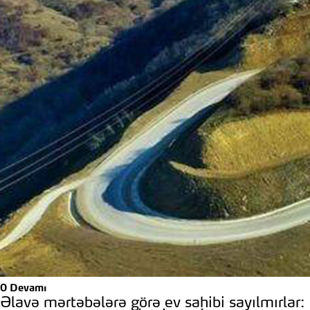
0
Devamı
Əlavə mərtəbələrə görə ev sahibi sayılmırlar: