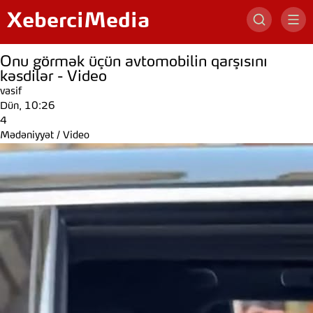
XeberciMedia
Onu görmək üçün avtomobilin qarşısını
kəsdilər - Video
vasif
Dün, 10:26
4
Mədəniyyət
/
Video