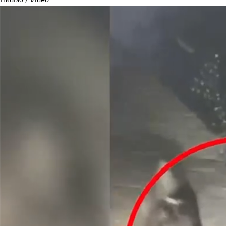
Hadisə
/
Video