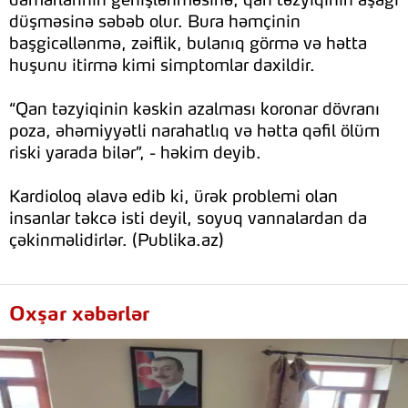
damarlarının genişlənməsinə, qan təzyiqinin aşağı
düşməsinə səbəb olur. Bura həmçinin
başgicəllənmə, zəiflik, bulanıq görmə və hətta
huşunu itirmə kimi simptomlar daxildir.
“Qan təzyiqinin kəskin azalması koronar dövranı
poza, əhəmiyyətli narahatlıq və hətta qəfil ölüm
riski yarada bilər”, - həkim deyib.
Kardioloq əlavə edib ki, ürək problemi olan
insanlar təkcə isti deyil, soyuq vannalardan da
çəkinməlidirlər. (Publika.az)
Oxşar xəbərlər