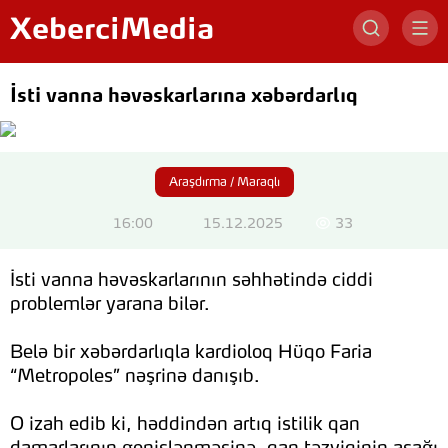
XeberciMedia
İsti vanna həvəskarlarına xəbərdarlıq
Araşdırma / Maraqlı
16:00
15.12.2025
33
İsti vanna həvəskarlarının səhhətində ciddi
problemlər yarana bilər.
Belə bir xəbərdarlıqla kardioloq Hüqo Faria
“Metropoles” nəşrinə danışıb.
O izah edib ki, həddindən artıq istilik qan