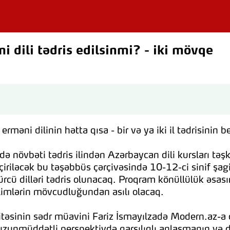
 dili tədris edilsinmi? - iki mövqe
rməni dilinin hətta qısa - bir və ya iki il tədrisinin 
ə növbəti tədris ilindən Azərbaycan dili kursları tə
eçiriləcək bu təşəbbüs çərçivəsində 10-12-ci sinif şa
ə gürcü dilləri tədris olunacaq. Proqram könüllülük əsa
llimlərin mövcudluğundan asılı olacaq.
mitəsinin sədr müavini Fariz İsmayılzadə Modern.az-a
i uzunmüddətli perspektivdə qarşılıqlı anlaşmanın 