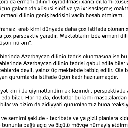
rə də erməni dilinin öyrədilməsi xarici dil kimi xüsu
üçün gələcəkdə xüsusi sinif və ya ixtisaslaşmış məkt
erməni dilinin geniş tədrisini vacib hesab etmirəm.
fransız, ərəb kimi dünyada daha çox istifadə olunan x
çox perspektiv yaradır. Məktəblərimizdə erməni dilinin
 düşünmürəm".
lərində Azərbaycan dilinin tədris olunmasına isə bu 
lərində Azərbaycan dilinin tədrisi qəbul edilə bilər 
blərdə deyil, yalnız üç məktəbdə tətbiq edilir. Ola b
ən qurumlarda istifadə üçün kadr hazırlamaqdır.
ət kimi də qiymətləndirmək lazımdır, perspektivdə 
də bilər. Hər halda, dövlətlər bu kimi məsələlərdən 
ilər və bizim də aidiyyəti qurumlarımız buna reaksiya
ə səmimi şəkildə - təxribata və ya gizli planlara xid
ə bununla bağlı açıq və ölçülü mövqe nümayiş etdirməl