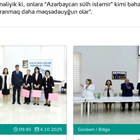
əliyik ki, onlara “Azərbaycan sülh istəmir” kimi bə
avranmaq daha məqsədəuyğun olar".
09:45
4.10.2025
Gündəm / Bölgə