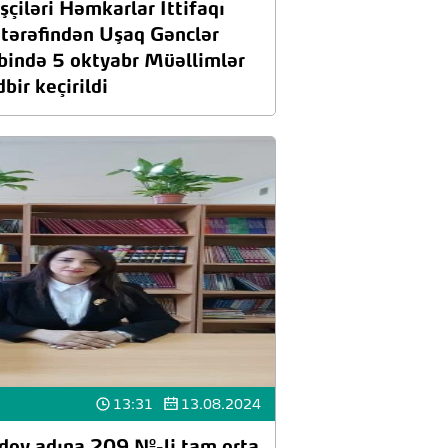
şçiləri Həmkarlar İttifaqı
tərəfindən Uşaq Gənclər
ində 5 oktyabr Müəllimlər
ir keçirildi
13:31
13.08.2024