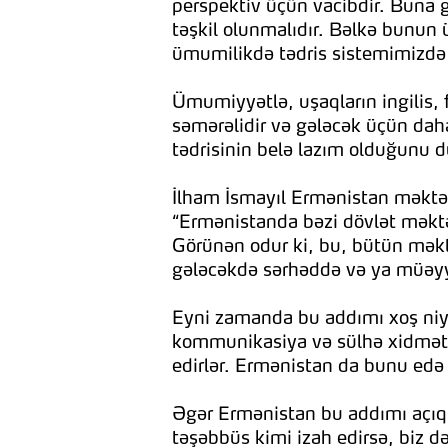
perspektiv üçün vacibdir. Buna gö
təşkil olunmalıdır. Bəlkə bunun 
ümumilikdə tədris sistemimizdə 
Ümumiyyətlə, uşaqların ingilis, 
səmərəlidir və gələcək üçün daha 
tədrisinin belə lazım olduğunu
İlham İsmayıl Ermənistan məktəb
“Ermənistanda bəzi dövlət məktəb
Görünən odur ki, bu, bütün məktə
gələcəkdə sərhəddə və ya müəyy
Eyni zamanda bu addımı xoş niyy
kommunikasiya və sülhə xidmət e
edirlər. Ermənistan da bunu edə b
Əgər Ermənistan bu addımı açıq v
təşəbbüs kimi izah edirsə, biz d