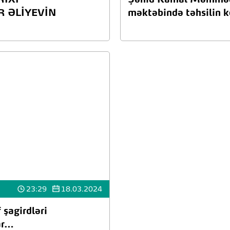
RİXİ
Şəhid Kamal Məmmədo
 ƏLİYEVİN
məktəbində təhsilin k
23:29
18.03.2024
 şagirdləri
ar…