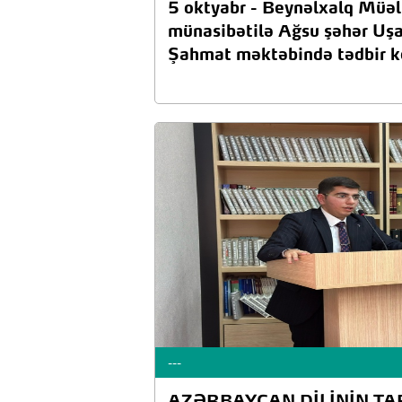
5 oktyabr - Beynəlxalq Müəl
münasibətilə Ağsu şəhər Uş
Şahmat məktəbində tədbir ke
---