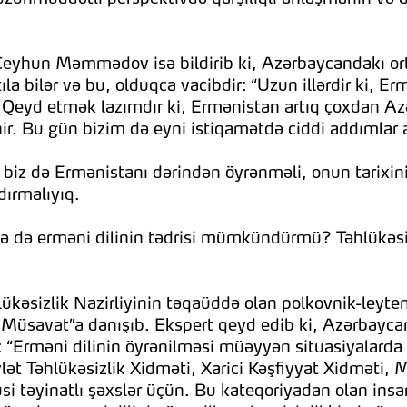
Ceyhun Məmmədov isə bildirib ki, Azərbaycandakı or
ıla bilər və bu, olduqca vacibdir: “Uzun illərdir ki, 
r. Qeyd etmək lazımdır ki, Ermənistan artıq çoxdan A
ənir. Bu gün bizim də eyni istiqamətdə ciddi addımlar
biz də Ermənistanı dərindən öyrənməli, onun tarixini,
dırmalıyıq.
ə də erməni dilinin tədrisi mümkündürmü? Təhlükəs
ükəsizlik Nazirliyinin təqaüddə olan polkovnik-leyten
i Müsavat”a danışıb. Ekspert qeyd edib ki, Azərbayc
il: “Erməni dilinin öyrənilməsi müəyyən situasiyalarda
lət Təhlükəsizlik Xidməti, Xarici Kəşfiyyat Xidməti, 
i təyinatlı şəxslər üçün. Bu kateqoriyadan olan insan