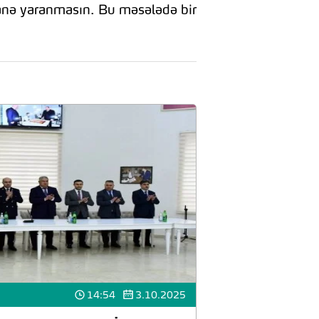
hanə yaranmasın. Bu məsələdə bir
14:54
3.10.2025