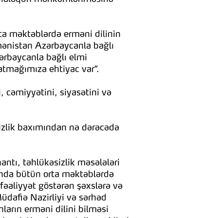
ta məktəblərdə erməni dilinin
Ermənistan Azərbaycanla bağlı
zərbaycanla bağlı elmi
 atmağımıza ehtiyac var”.
 cəmiyyətini, siyasətini və
izlik baxımından nə dərəcədə
antı, təhlükəsizlik məsələləri
anda bütün orta məktəblərdə
 fəaliyyət göstərən şəxslərə və
Müdafiə Nazirliyi və sərhəd
ların erməni dilini bilməsi