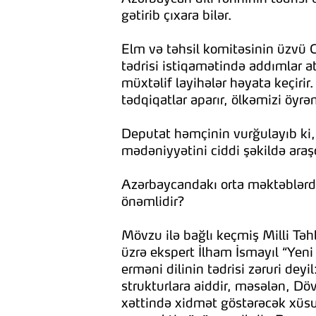
gətirib çıxara bilər.
Elm və təhsil komitəsinin üzvü 
tədrisi istiqamətində addımlar at
müxtəlif layihələr həyata keçiri
tədqiqatlar aparır, ölkəmizi öyr
Deputat həmçinin vurğulayıb ki, 
mədəniyyətini ciddi şəkildə araş
Azərbaycandakı orta məktəblərd
önəmlidir?
Mövzu ilə bağlı keçmiş Milli Təhl
üzrə ekspert İlham İsmayıl “Yen
erməni dilinin tədrisi zəruri dey
strukturlara aiddir, məsələn, Döv
xəttində xidmət göstərəcək xüsus