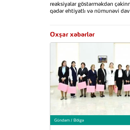
reaksiyalar göstərməkdən çəkinm
qədər ehtiyatlı və nümunəvi d
Oxşar xəbərlər
Gündəm / Bölgə