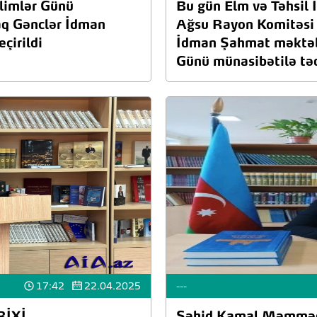
limlər Günü
Bu gün Elm və Təhsil İ
aq Gənclər İdman
Ağsu Rayon Komitəsi 
çirildi
İdman Şahmat məktəb
Günü münasibətilə tədb
17:42
22.04.2025
---