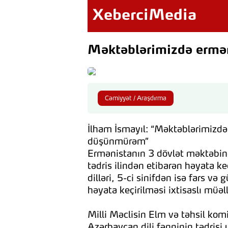
XeberciMedia
Məktəblərimizdə erməni
Cəmiyyət / Araşdırma
İlham İsmayıl: “Məktəblərimizdə e
düşünmürəm”
Ermənistanın 3 dövlət məktəbind
tədris ilindən etibarən həyata k
dilləri, 5-ci sinifdən isə fars v
həyata keçirilməsi ixtisaslı müə
Milli Məclisin Elm və təhsil ko
Azərbaycan dili fənninin tədris