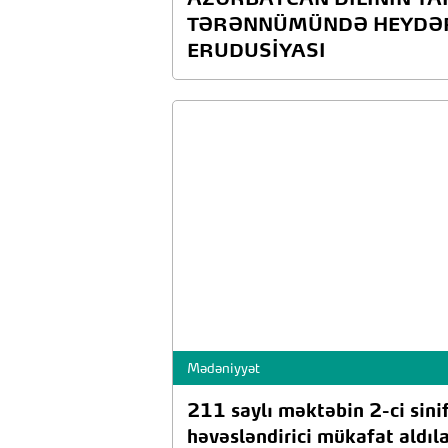
AZƏRBAYCAN DİLİNİN TA
TƏRƏNNÜMÜNDƏ HEYDƏR
ERUDUSİYASI
Mədəniyyət
211 saylı məktəbin 2-ci sinif
həvəsləndirici mükafat aldıl