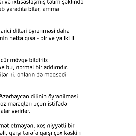
si və ixtisaslaşmış təlim şəklində
əb yaradıla bilər, amma
arici dilləri öyrənməsi daha
 hətta qısa - bir və ya iki il
cür mövqe bildirib:
və bu, normal bir addımdır.
ilər ki, onların da məqsədi
Azərbaycan dilinin öyrənilməsi
öz maraqları üçün istifadə
lar verirlər.
mət etməyən, xoş niyyətli bir
i, qarşı tərəfə qarşı çox kəskin