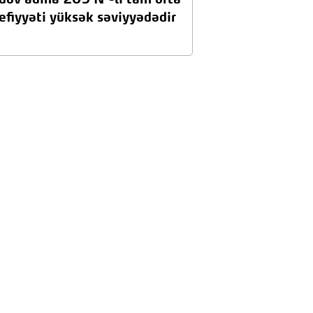
v adına 209 №-li tam orta
efiyyəti yüksək səviyyədədir