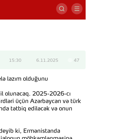
15:30
6.11.2025
47
belə lazım olduğunu
şkil olunacaq. 2025-2026-cı
girdləri üçün Azərbaycan və türk
sında tətbiq ediləcək və onun
 deyib ki, Ermənistanda
və dialoqun möhkəmlənməsinə