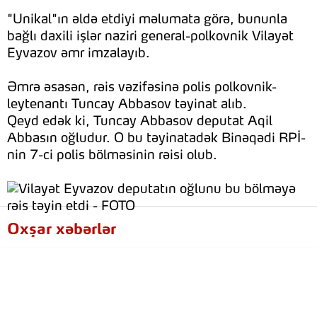
"Unikal"ın əldə etdiyi məlumata görə, bununla
bağlı daxili işlər naziri general-polkovnik Vilayət
Eyvazov əmr imzalayıb.
Əmrə əsasən, rəis vəzifəsinə polis polkovnik-
leytenantı Tuncay Abbasov təyinat alıb.
Qeyd edək ki, Tuncay Abbasov deputat Aqil
Abbasın oğludur. O bu təyinatadək Binəqədi RPİ-
nin 7-ci polis bölməsinin rəisi olub.
Oxşar xəbərlər