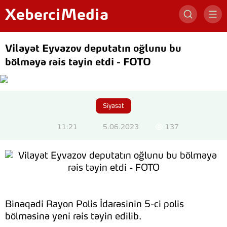
XeberciMedia
Vilayət Eyvazov deputatın oğlunu bu
bölməyə rəis təyin etdi - FOTO
Siyasət
11:21
5.06.2023
137
Binəqədi Rayon Polis İdarəsinin 5-ci polis
bölməsinə yeni rəis təyin edilib.