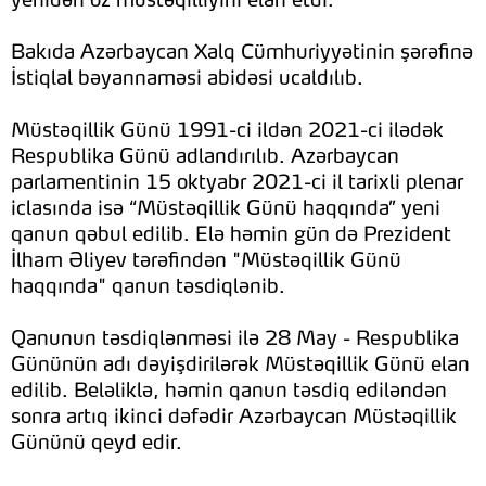
yenidən öz müstəqilliyini elan etdi.
Bakıda Azərbaycan Xalq Cümhuriyyətinin şərəfinə
İstiqlal bəyannaməsi abidəsi ucaldılıb.
Müstəqillik Günü 1991-ci ildən 2021-ci ilədək
Respublika Günü adlandırılıb. Azərbaycan
parlamentinin 15 oktyabr 2021-ci il tarixli plenar
iclasında isə “Müstəqillik Günü haqqında” yeni
qanun qəbul edilib. Elə həmin gün də Prezident
İlham Əliyev tərəfindən "Müstəqillik Günü
haqqında" qanun təsdiqlənib.
Qanunun təsdiqlənməsi ilə 28 May - Respublika
Gününün adı dəyişdirilərək Müstəqillik Günü elan
edilib. Beləliklə, həmin qanun təsdiq ediləndən
sonra artıq ikinci dəfədir Azərbaycan Müstəqillik
Gününü qeyd edir.