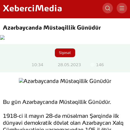
XeberciMedia
Azərbaycanda Müstəqillik Günüdür
Siyasət
10:34
28.05.2023
146
Bu gün Azərbaycanda Müstəqillik Günüdür.
1918-ci il mayın 28-də müsəlman Şərqində ilk
dünyəvi demokratik dövlət olan Azərbaycan Xalq