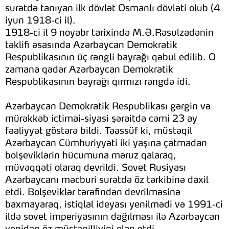
surətdə tanıyan ilk dövlət Osmanlı dövləti olub (4
iyun 1918-ci il).
1918-ci il 9 noyabr tarixində M.Ə.Rəsulzadənin
təklifi əsasında Azərbaycan Demokratik
Respublikasının üç rəngli bayrağı qəbul edilib. O
zamana qədər Azərbaycan Demokratik
Respublikasının bayrağı qırmızı rəngdə idi.
Azərbaycan Demokratik Respublikası gərgin və
mürəkkəb ictimai-siyasi şəraitdə cəmi 23 ay
fəaliyyət göstərə bildi. Təəssüf ki, müstəqil
Azərbaycan Cümhuriyyəti iki yaşına çatmadan
bolşeviklərin hücumuna məruz qalaraq,
müvəqqəti olaraq devrildi. Sovet Rusiyası
Azərbaycanı məcburi surətdə öz tərkibinə daxil
etdi. Bolşeviklər tərəfindən devrilməsinə
baxmayaraq, istiqlal ideyası yenilmədi və 1991-ci
ildə sovet imperiyasının dağılması ilə Azərbaycan