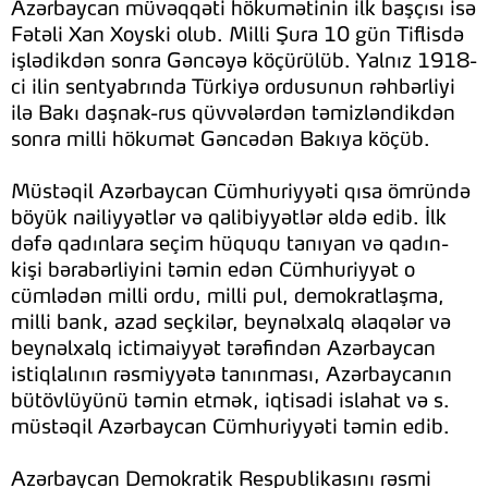
Azərbaycan müvəqqəti hökumətinin ilk başçısı isə
Fətəli Xan Xoyski olub. Milli Şura 10 gün Tiflisdə
işlədikdən sonra Gəncəyə köçürülüb. Yalnız 1918-
ci ilin sentyabrında Türkiyə ordusunun rəhbərliyi
ilə Bakı daşnak-rus qüvvələrdən təmizləndikdən
sonra milli hökumət Gəncədən Bakıya köçüb.
Müstəqil Azərbaycan Cümhuriyyəti qısa ömründə
böyük nailiyyətlər və qalibiyyətlər əldə edib. İlk
dəfə qadınlara seçim hüququ tanıyan və qadın-
kişi bərabərliyini təmin edən Cümhuriyyət o
cümlədən milli ordu, milli pul, demokratlaşma,
milli bank, azad seçkilər, beynəlxalq əlaqələr və
beynəlxalq ictimaiyyət tərəfindən Azərbaycan
istiqlalının rəsmiyyətə tanınması, Azərbaycanın
bütövlüyünü təmin etmək, iqtisadi islahat və s.
müstəqil Azərbaycan Cümhuriyyəti təmin edib.
Azərbaycan Demokratik Respublikasını rəsmi