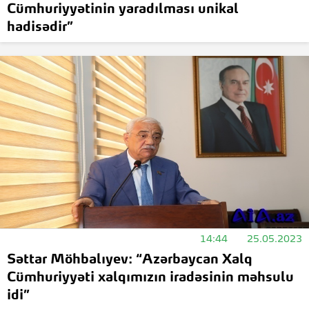
Cümhuriyyətinin yaradılması unikal
hadisədir”
14:44
25.05.2023
Səttar Möhbalıyev: “Azərbaycan Xalq
Cümhuriyyəti xalqımızın iradəsinin məhsulu
idi”