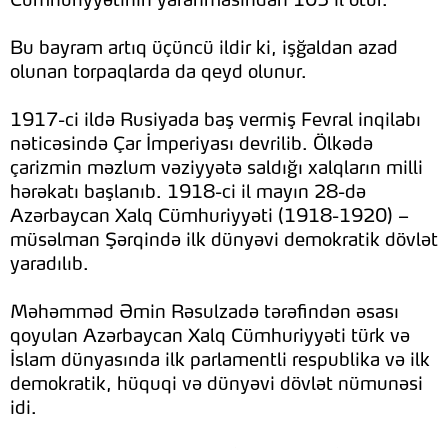
Cümhuriyyətinin yaranmasından 105 il ötür.
Bu bayram artıq üçüncü ildir ki, işğaldan azad
olunan torpaqlarda da qeyd olunur.
1917-ci ildə Rusiyada baş vermiş Fevral inqilabı
nəticəsində Çar İmperiyası devrilib. Ölkədə
çarizmin məzlum vəziyyətə saldığı xalqların milli
hərəkatı başlanıb. 1918-ci il mayın 28-də
Azərbaycan Xalq Cümhuriyyəti (1918-1920) –
müsəlman Şərqində ilk dünyəvi demokratik dövlət
yaradılıb.
Məhəmməd Əmin Rəsulzadə tərəfindən əsası
qoyulan Azərbaycan Xalq Cümhuriyyəti türk və
İslam dünyasında ilk parlamentli respublika və ilk
demokratik, hüquqi və dünyəvi dövlət nümunəsi
idi.