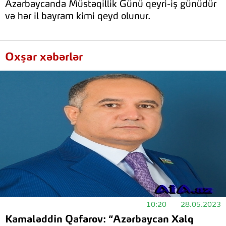
Azərbaycanda Müstəqillik Günü qeyri-iş günüdür
və hər il bayram kimi qeyd olunur.
Oxşar xəbərlər
10:20
28.05.2023
Kamaləddin Qafarov: “Azərbaycan Xalq