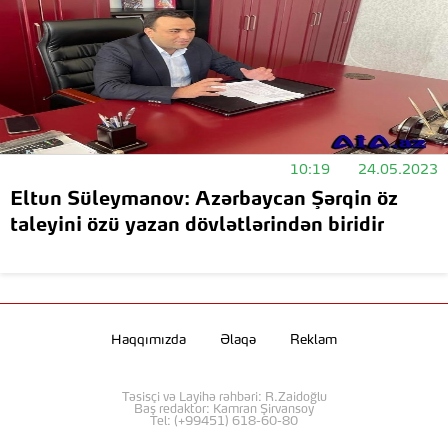
10:19
24.05.2023
Eltun Süleymanov: Azərbaycan Şərqin öz
taleyini özü yazan dövlətlərindən biridir
Haqqımızda
Əlaqə
Reklam
Təsisçi və Layihə rəhbəri: R.Zaidoğlu
Baş redaktor: Kamran Şirvansoy
Tel: (+99451) 618-60-80