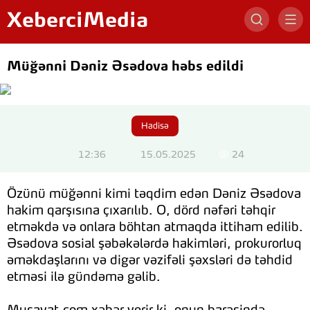
XeberciMedia
Müğənni Dəniz Əsədova həbs edildi
Hadisə
12:36
15.05.2025
24
Özünü müğənni kimi təqdim edən Dəniz Əsədova
hakim qarşısına çıxarılıb. O, dörd nəfəri təhqir
etməkdə və onlara böhtan atmaqda ittiham edilib.
Əsədova sosial şəbəkələrdə hakimləri, prokurorluq
əməkdaşlarını və digər vəzifəli şəxsləri də təhdid
etməsi ilə gündəmə gəlib.