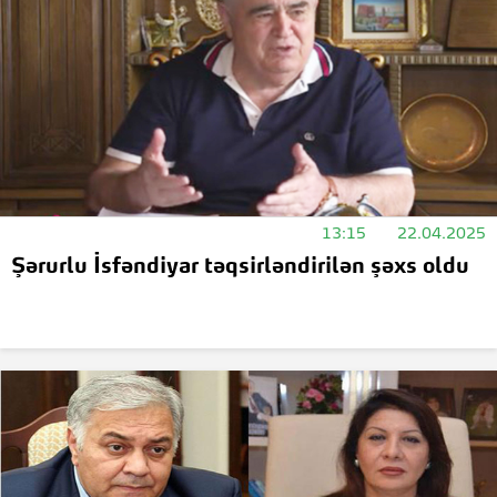
13:15
22.04.2025
Şərurlu İsfəndiyar təqsirləndirilən şəxs oldu