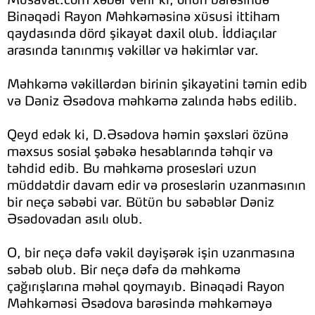
Musavat.com xəbər verir ki, onun barəsində
Binəqədi Rayon Məhkəməsinə xüsusi ittiham
qaydasında dörd şikayət daxil olub. İddiaçılar
arasında tanınmış vəkillər və həkimlər var.
Məhkəmə vəkillərdən birinin şikayətini təmin edib
və Dəniz Əsədova məhkəmə zalında həbs edilib.
Qeyd edək ki, D.Əsədova həmin şəxsləri özünə
məxsus sosial şəbəkə hesablarında təhqir və
təhdid edib. Bu məhkəmə prosesləri uzun
müddətdir davam edir və proseslərin uzanmasının
bir neçə səbəbi var. Bütün bu səbəblər Dəniz
Əsədovadan asılı olub.
O, bir neçə dəfə vəkil dəyişərək işin uzanmasına
səbəb olub. Bir neçə dəfə də məhkəmə
çağırışlarına məhəl qoymayıb. Binəqədi Rayon
Məhkəməsi Əsədova barəsində məhkəməyə