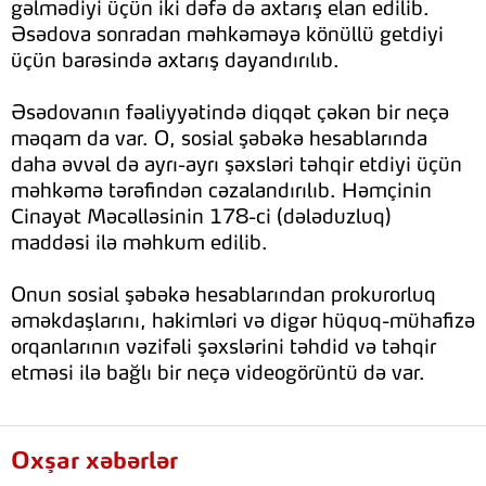
gəlmədiyi üçün iki dəfə də axtarış elan edilib.
Əsədova sonradan məhkəməyə könüllü getdiyi
üçün barəsində axtarış dayandırılıb.
Əsədovanın fəaliyyətində diqqət çəkən bir neçə
məqam da var. O, sosial şəbəkə hesablarında
daha əvvəl də ayrı-ayrı şəxsləri təhqir etdiyi üçün
məhkəmə tərəfindən cəzalandırılıb. Həmçinin
Cinayət Məcəlləsinin 178-ci (dələduzluq)
maddəsi ilə məhkum edilib.
Onun sosial şəbəkə hesablarından prokurorluq
əməkdaşlarını, hakimləri və digər hüquq-mühafizə
orqanlarının vəzifəli şəxslərini təhdid və təhqir
etməsi ilə bağlı bir neçə videogörüntü də var.
Oxşar xəbərlər