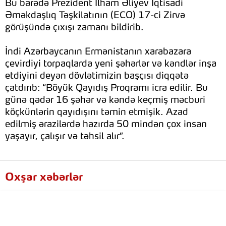
Bu barədə Prezident İlham Əliyev İqtisadi
Əməkdaşlıq Təşkilatının (ECO) 17-ci Zirvə
görüşündə çıxışı zamanı bildirib.
İndi Azərbaycanın Ermənistanın xarabazara
çevirdiyi torpaqlarda yeni şəhərlər və kəndlər inşa
etdiyini deyən dövlətimizin başçısı diqqətə
çatdırıb: “Böyük Qayıdış Proqramı icra edilir. Bu
günə qədər 16 şəhər və kəndə keçmiş məcburi
köçkünlərin qayıdışını təmin etmişik. Azad
edilmiş ərazilərdə hazırda 50 mindən çox insan
yaşayır, çalışır və təhsil alır”.
Oxşar xəbərlər