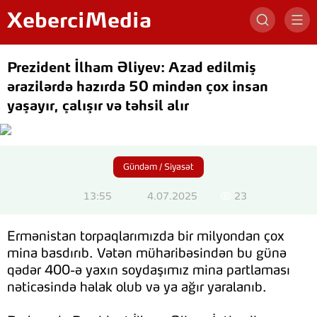
XeberciMedia
Prezident İlham Əliyev: Azad edilmiş
ərazilərdə hazırda 50 mindən çox insan
yaşayır, çalışır və təhsil alır
Gündəm / Siyasət
13:55
4.07.2025
23
Ermənistan torpaqlarımızda bir milyondan çox
mina basdırıb. Vətən müharibəsindən bu günə
qədər 400-ə yaxın soydaşımız mina partlaması
nəticəsində həlak olub və ya ağır yaralanıb.