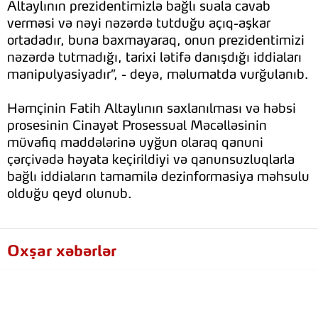
Altaylının prezidentimizlə bağlı suala cavab
verməsi və nəyi nəzərdə tutduğu açıq-aşkar
ortadadır, buna baxmayaraq, onun prezidentimizi
nəzərdə tutmadığı, tarixi lətifə danışdığı iddiaları
manipulyasiyadır”, - deyə, məlumatda vurğulanıb.
Həmçinin Fatih Altaylının saxlanılması və həbsi
prosesinin Cinayət Prosessual Məcəlləsinin
müvafiq maddələrinə uyğun olaraq qanuni
çərçivədə həyata keçirildiyi və qanunsuzluqlarla
bağlı iddiaların tamamilə dezinformasiya məhsulu
olduğu qeyd olunub.
Oxşar xəbərlər