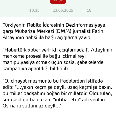
Dünya
10:35
23.06.2025
18
Türkiyənin Rabitə İdarəsinin Dezinformasiyaya
qarşı Mübarizə Mərkəzi (DMM) jurnalist Fatih
Altaylının həbsi ilə bağlı açıqlama yayıb.
“Habertürk xəbər verir ki, açıqlamada F. Altaylının
məhkəmə prosesi ilə bağlı ictimai rəyi
manipulyasiya etmək üçün sosial şəbəkələrdə
kampaniya aparıldığı bildirilib.
“O, cinayət məzmunlu bu ifadələrdən istifadə
edib: “...yaxın keçmişə deyil, uzaq keçmişə baxın,
bu millət padşahını boğan bir millətdir. Öldürülən,
sui-qəsd qurbanı olan, “intihar etdi” adı verilən
Osmanlı sultanı az deyil...”