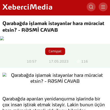
XeberciMedia
Qarabağda işləmək istəyənlər hara müraciət
etsin? - RƏSMİ CAVAB
Cəmiyyət
10:57
17.05.2023
116
Qarabağda aparılan yenidənqurma işlərində bir
çox insan iştirak etmək istəyir. Lakin bunun üçün