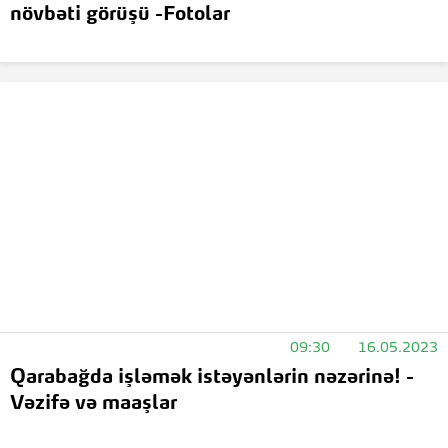
növbəti görüşü -Fotolar
09:30
16.05.2023
Qarabağda işləmək istəyənlərin nəzərinə! -
Vəzifə və maaşlar