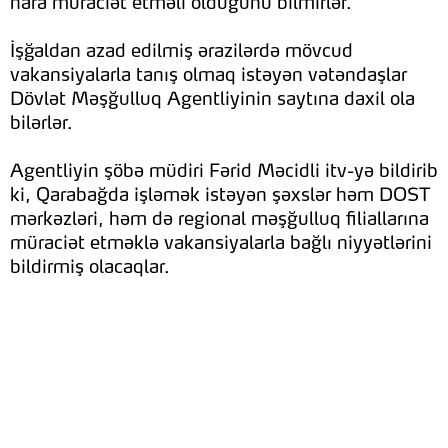
hara müraciət etməli olduğunu bilmirlər.
İşğaldan azad edilmiş ərazilərdə mövcud
vakansiyalarla tanış olmaq istəyən vətəndaşlar
Dövlət Məşğulluq Agentliyinin saytına daxil ola
bilərlər.
Agentliyin şöbə müdiri Fərid Məcidli itv-yə bildirib
ki, Qarabağda işləmək istəyən şəxslər həm DOST
mərkəzləri, həm də regional məşğulluq filiallarına
müraciət etməklə vakansiyalarla bağlı niyyətlərini
bildirmiş olacaqlar.