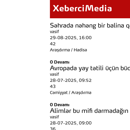
XeberciMedia
Səhrada nəhəng bir balina qəbi
vasif
29-08-2025, 16:00
42
Araşdırma
/
Hadisə
0
Devamı
Avropada yay tətili üçün bü
vasif
28-07-2025, 09:52
43
Cəmiyyət
/
Araşdırma
0
Devamı
Alimlər bu mifi darmadağın 
vasif
28-07-2025, 09:00
36