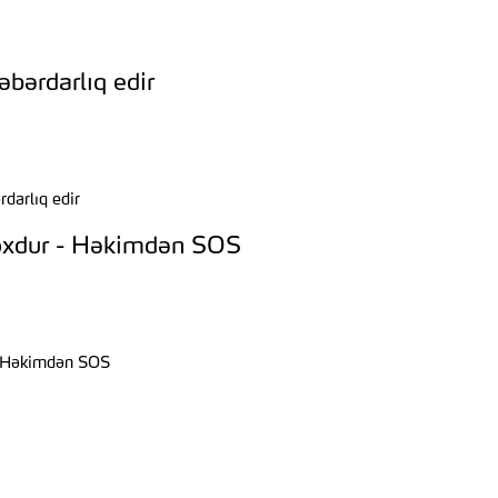
əbərdarlıq edir
 yoxdur - Həkimdən SOS