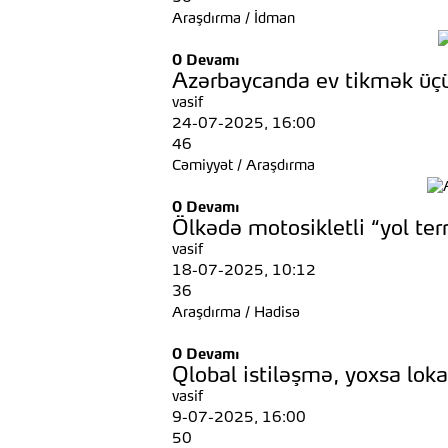
Araşdırma
/
İdman
0
Devamı
Azərbaycanda ev tikmək üçü
vasif
24-07-2025, 16:00
46
Cəmiyyət
/
Araşdırma
0
Devamı
Ölkədə motosikletli “yol terr
vasif
18-07-2025, 10:12
36
Araşdırma
/
Hadisə
0
Devamı
Qlobal istiləşmə, yoxsa lok
vasif
9-07-2025, 16:00
50