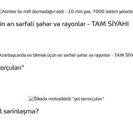
n ən sərfəli şəhər və rayonlar - TAM SİYAHI
orçuları”
al sərinləşmə?