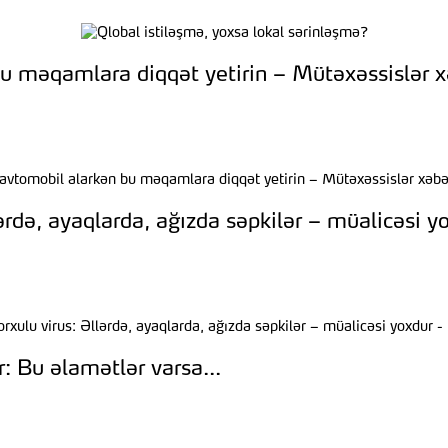
bu məqamlara diqqət yetirin – Mütəxəssislər x
lərdə, ayaqlarda, ağızda səpkilər – müalicəsi
: Bu əlamətlər varsa...