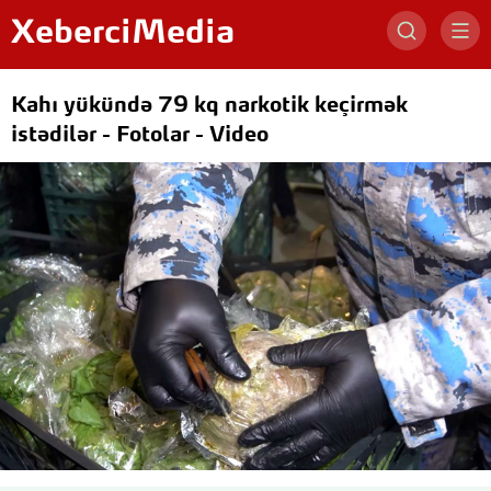
XeberciMedia
Kahı yükündə 79 kq narkotik keçirmək
istədilər - Fotolar - Video