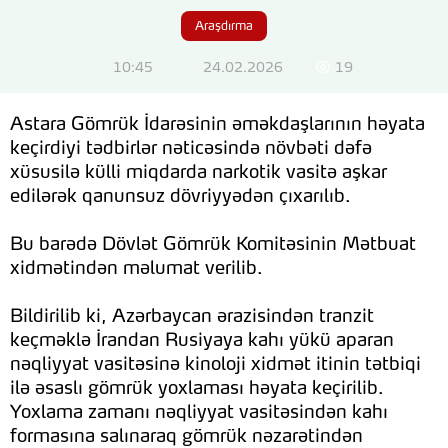
Araşdırma
10:45
24.02.2026
19
Astara Gömrük İdarəsinin əməkdaşlarının həyata
keçirdiyi tədbirlər nəticəsində növbəti dəfə
xüsusilə külli miqdarda narkotik vasitə aşkar
edilərək qanunsuz dövriyyədən çıxarılıb.
Bu barədə Dövlət Gömrük Komitəsinin Mətbuat
xidmətindən məlumat verilib.
Bildirilib ki, Azərbaycan ərazisindən tranzit
keçməklə İrandan Rusiyaya kahı yükü aparan
nəqliyyat vasitəsinə kinoloji xidmət itinin tətbiqi
ilə əsaslı gömrük yoxlaması həyata keçirilib.
Yoxlama zamanı nəqliyyat vasitəsindən kahı
formasına salınaraq gömrük nəzarətindən