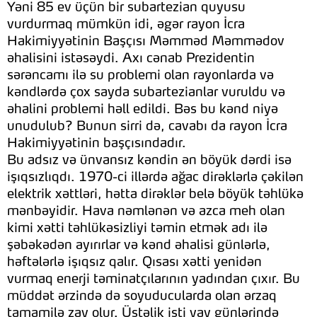
Yəni 85 ev üçün bir subartezian quyusu
vurdurmaq mümkün idi, əgər rayon İcra
Hakimiyyətinin Başçısı Məmməd Məmmədov
əhalisini istəsəydi. Axı cənab Prezidentin
sərəncamı ilə su problemi olan rayonlarda və
kəndlərdə çox sayda subartezianlar vuruldu və
əhalini problemi həll edildi. Bəs bu kənd niyə
unudulub? Bunun sirri də, cavabı da rayon İcra
Hakimiyyətinin başçısındadır.
Bu adsız və ünvansız kəndin ən böyük dərdi isə
işıqsızlıqdı. 1970-ci illərdə ağac dirəklərlə çəkilən
elektrik xəttləri, hətta dirəklər belə böyük təhlükə
mənbəyidir. Hava nəmlənən və azca meh olan
kimi xətti təhlükəsizliyi təmin etmək adı ilə
şəbəkədən ayırırlar və kənd əhalisi günlərlə,
həftələrlə işıqsız qalır. Qısası xətti yenidən
vurmaq enerji təminatçılarının yadından çıxır. Bu
müddət ərzində də soyuducularda olan ərzaq
tamamilə zay olur. Üstəlik isti yay günlərində