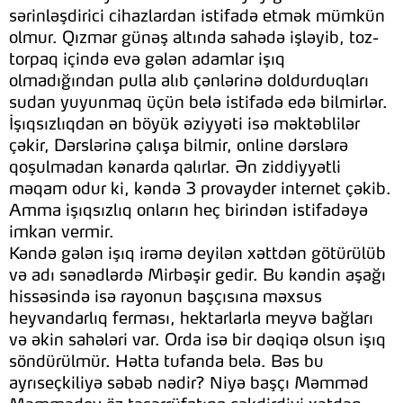
sərinləşdirici cihazlardan istifadə etmək mümkün
olmur. Qızmar günəş altında sahədə işləyib, toz-
torpaq içində evə gələn adamlar işıq
olmadığından pulla alıb çənlərinə doldurduqları
sudan yuyunmaq üçün belə istifadə edə bilmirlər.
İşıqsızlıqdan ən böyük əziyyəti isə məktəblilər
çəkir, Dərslərinə çalışa bilmir, online dərslərə
qoşulmadan kənarda qalırlar. Ən ziddiyyətli
məqam odur ki, kəndə 3 provayder internet çəkib.
Amma işıqsızlıq onların heç birindən istifadəyə
imkan vermir.
Kəndə gələn işıq irəmə deyilən xəttdən götürülüb
və adı sənədlərdə Mirbəşir gedir. Bu kəndin aşağı
hissəsində isə rayonun başçısına məxsus
heyvandarlıq ferması, hektarlarla meyvə bağları
və əkin sahələri var. Orda isə bir dəqiqə olsun işıq
söndürülmür. Hətta tufanda belə. Bəs bu
ayrıseçkiliyə səbəb nədir? Niyə başçı Məmməd