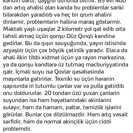
kəndin dərdi, qayğısı bununla bitmir. 85 evi 400
dən artıq əhalisi olan kəndə bu problemlər sanki
bilərəkdən yaradılıb və heç bir qrum əhalini
dinləmir, problemlərin həllinə maraq göstərmir.
Məktəb yaşlı uşaqlar 2 kilometr yol qət edib orta
təhsil almaq üçün qonşu Düz Qırıqlı kəndinə
gedirlər. Bu da qışın souyuğunda, yayın istisində
azyaşlılr üçün çox böyük çətinlik yaradır. Eləcə də
əhali ilkin tibbi xidmət üçün ya rayon mərkəzinə,
ya da qonşu kəndlərə üz tutmaq məcburiyyətində
qalr. İçməli suyu isə Qovlar qəsəbəsində
maşınlarla gətirirlər. Texniki su üçün hərənin
qapısında iri tutumlu çənlər var və pulla gətirdib
onu doldururlar. 20 tondan üzü yuxarı çənlərin
suyundan isə həm həyətlərindəki əkinlərini
sulayır, həm də hamam, paltar, təmizlik işlərini
görürlər. Bunlar çox dözülməzdir. Həm artq vəsait
sərfidir, həm də normal əkinçilik üçün ciddi
problemdir.