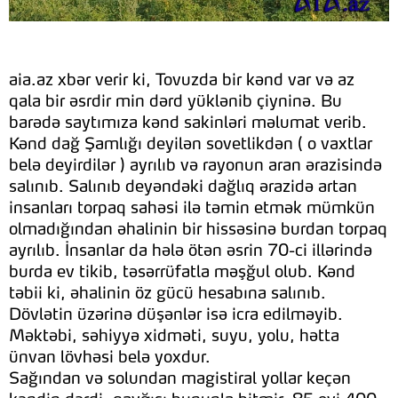
aia.az xbər verir ki, Tovuzda bir kənd var və az
qala bir əsrdir min dərd yüklənib çiyninə. Bu
barədə saytımıza kənd sakinləri məlumat verib.
Kənd dağ Şamlığı deyilən sovetlikdən ( o vaxtlar
belə deyirdilər ) ayrılıb və rayonun aran ərazisində
salınıb. Salınıb deyəndəki dağlıq ərazidə artan
insanları torpaq sahəsi ilə təmin etmək mümkün
olmadığından əhalinin bir hissəsinə burdan torpaq
ayrılıb. İnsanlar da hələ ötən əsrin 70-ci illərində
burda ev tikib, təsərrüfatla məşğul olub. Kənd
təbii ki, əhalinin öz gücü hesabına salınıb.
Dövlətin üzərinə düşənlər isə icra edilməyib.
Məktəbi, səhiyyə xidməti, suyu, yolu, hətta
ünvan lövhəsi belə yoxdur.
Sağından və solundan magistiral yollar keçən