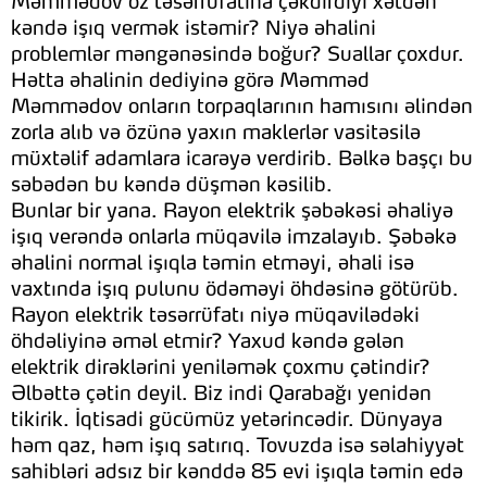
Məmmədov öz təsərrüfatına çəkdirdiyi xətdən
kəndə işıq vermək istəmir? Niyə əhalini
problemlər məngənəsində boğur? Suallar çoxdur.
Hətta əhalinin dediyinə görə Məmməd
Məmmədov onların torpaqlarının hamısını əlindən
zorla alıb və özünə yaxın maklerlər vasitəsilə
müxtəlif adamlara icarəyə verdirib. Bəlkə başçı bu
səbədən bu kəndə düşmən kəsilib.
Bunlar bir yana. Rayon elektrik şəbəkəsi əhaliyə
işıq verəndə onlarla müqavilə imzalayıb. Şəbəkə
əhalini normal işıqla təmin etməyi, əhali isə
vaxtında işıq pulunu ödəməyi öhdəsinə götürüb.
Rayon elektrik təsərrüfatı niyə müqavilədəki
öhdəliyinə əməl etmir? Yaxud kəndə gələn
elektrik dirəklərini yeniləmək çoxmu çətindir?
Əlbəttə çətin deyil. Biz indi Qarabağı yenidən
tikirik. İqtisadi gücümüz yetərincədir. Dünyaya
həm qaz, həm işıq satırıq. Tovuzda isə səlahiyyət
sahibləri adsız bir kənddə 85 evi işıqla təmin edə