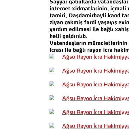
Səyyar qəbullarda vətəndaşlar 
internet xidmətlərinin, içməli 
təmiri, Daşdəmirbəyli kənd tam
ziyan çəkmiş fərdi yaşayış evin
yardım edilməsi ilə bağlı xahiş 
həlli qaldırılıb.
Vətəndaşların müraciətlərinin b
icrası ilə bağlı rayon icra haki