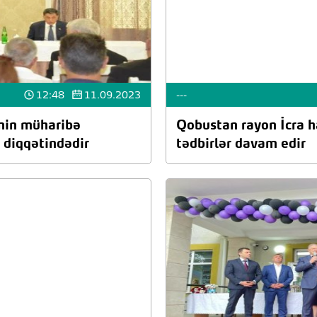
12:48
11.09.2023
---
inin müharibə
Qobustan rayon İcra h
 diqqətindədir
tədbirlər davam edir