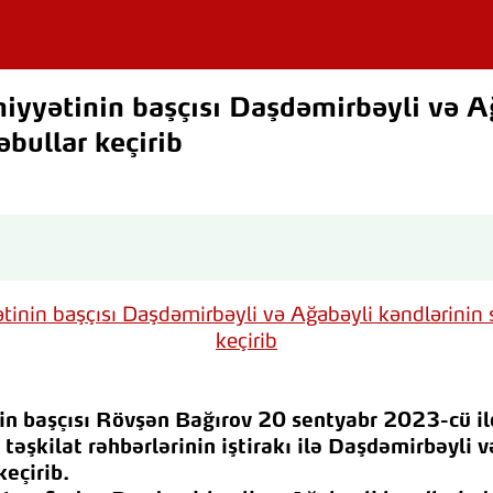
yyətinin başçısı Daşdəmirbəyli və A
əbullar keçirib
in başçısı Rövşən Bağırov 20 sentyabr 2023-cü i
 təşkilat rəhbərlərinin iştirakı ilə Daşdəmirbəyli 
keçirib.