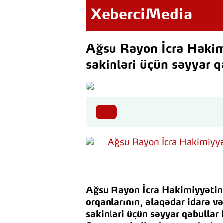
XeberciMedia
Ağsu Rayon İcra Hakimi
sakinləri üçün səyyar q
---
Ağsu Rayon İcra Hakimiyyətin
orqanlarının, əlaqədar idarə və
sakinləri üçün səyyar qəbullar 