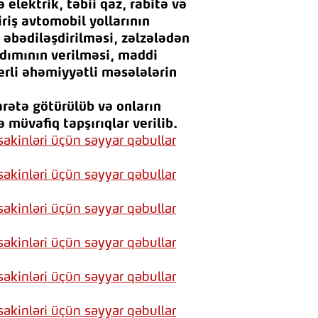
elektrik, təbii qaz, rabitə və
iriş avtomobil yollarının
 əbədiləşdirilməsi, zəlzələdən
ardımının verilməsi, maddi
yerli əhəmiyyətli məsələlərin
arətə götürülüb və onların
ə müvafiq tapşırıqlar verilib.