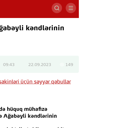
ğabəyli kəndlərinin
09:43
22.09.2023
149
ldə hüquq mühafizə
və Ağabəyli kəndlərinin