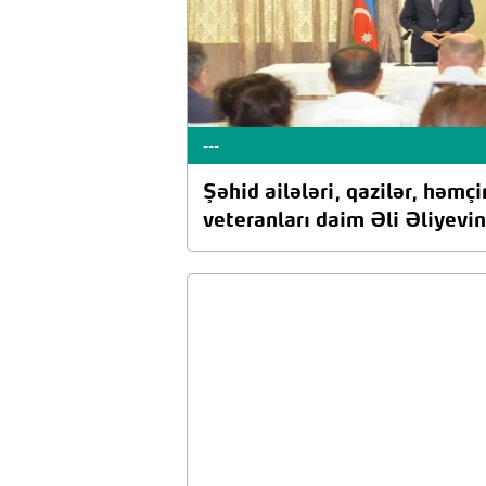
---
Şəhid ailələri, qazilər, həmç
veteranları daim Əli Əliyevin