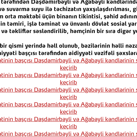
tərəfindən Daşdəmirbəyli və Ağabəyli kəndlərində 
və suvarma suyu ilə təchizatın yaxşılaşdırılması, g
 orta məktəbi üçün binanın tikintisi, şəhid adının
in təmiri, işlə təminat və ünvanlı dövlət sosial y
və təkliflər səsləndirilib, həmçinin bir sıra digər 
ir qismi yerində həll olunub, bəzilərinin həlli nəz
miyyəti başçısı tərəfindən aidiyyəti vəzifəli şəxslər