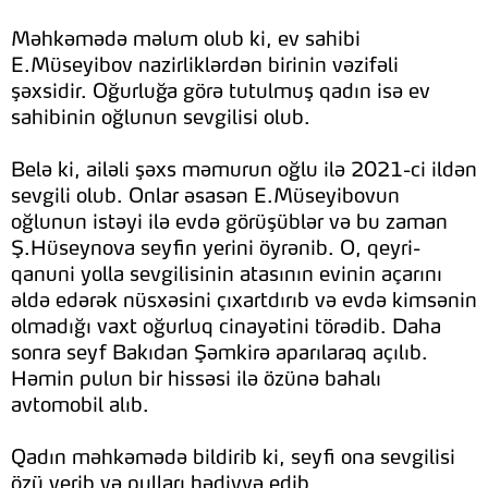
Məhkəmədə məlum olub ki, ev sahibi
E.Müseyibov nazirliklərdən birinin vəzifəli
şəxsidir. Oğurluğa görə tutulmuş qadın isə ev
sahibinin oğlunun sevgilisi olub.
Belə ki, ailəli şəxs məmurun oğlu ilə 2021-ci ildən
sevgili olub. Onlar əsasən E.Müseyibovun
oğlunun istəyi ilə evdə görüşüblər və bu zaman
Ş.Hüseynova seyfin yerini öyrənib. O, qeyri-
qanuni yolla sevgilisinin atasının evinin açarını
əldə edərək nüsxəsini çıxartdırıb və evdə kimsənin
olmadığı vaxt oğurluq cinayətini törədib. Daha
sonra seyf Bakıdan Şəmkirə aparılaraq açılıb.
Həmin pulun bir hissəsi ilə özünə bahalı
avtomobil alıb.
Qadın məhkəmədə bildirib ki, seyfi ona sevgilisi
özü verib və pulları hədiyyə edib.