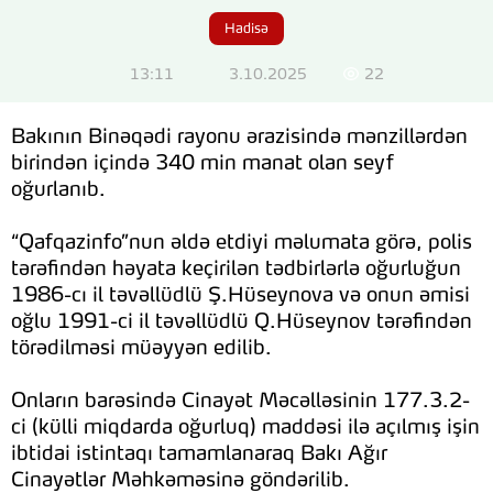
Hadisə
13:11
3.10.2025
22
Bakının Binəqədi rayonu ərazisində mənzillərdən
birindən içində 340 min manat olan seyf
oğurlanıb.
“Qafqazinfo”nun əldə etdiyi məlumata görə, polis
tərəfindən həyata keçirilən tədbirlərlə oğurluğun
1986-cı il təvəllüdlü Ş.Hüseynova və onun əmisi
oğlu 1991-ci il təvəllüdlü Q.Hüseynov tərəfindən
törədilməsi müəyyən edilib.
Onların barəsində Cinayət Məcəlləsinin 177.3.2-
ci (külli miqdarda oğurluq) maddəsi ilə açılmış işin
ibtidai istintaqı tamamlanaraq Bakı Ağır
Cinayətlər Məhkəməsinə göndərilib.