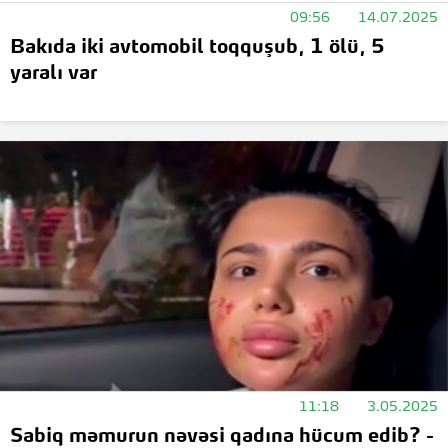
09:56
14.07.2025
Bakıda iki avtomobil toqquşub, 1 ölü, 5
yaralı var
11:18
3.05.2025
Sabiq məmurun nəvəsi qadına hücum edib? -